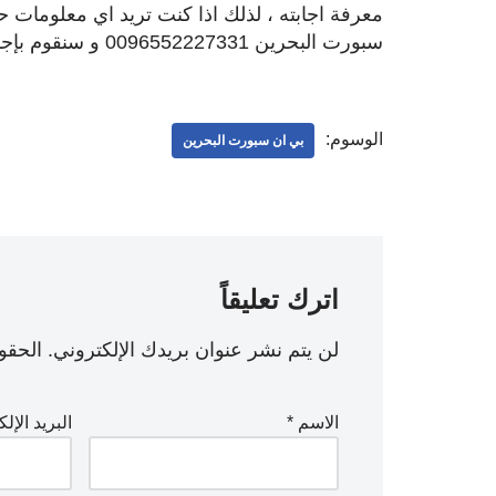
معرفة اجابته ، لذلك اذا كنت تريد اي معلومات 
سبورت البحرين 0096552227331 و سنقوم بإجابة استفسارك على الفور .
الوسوم:
بي ان سبورت البحرين
اترك تعليقاً
لن يتم نشر عنوان بريدك الإلكتروني.
الحقول
الاسم
*
البريد الإل