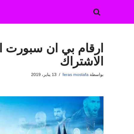
تخطى
إلى
المحتوى
ارقام بي ان سبورت ال
الاشتراك
بواسطة
feras mostafa
13 يناير، 2019