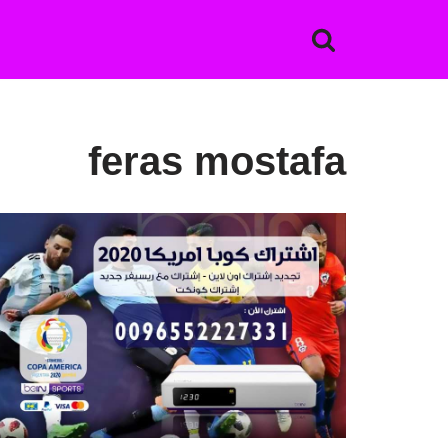
تخطى
إلى
المحتوى
feras mostafa