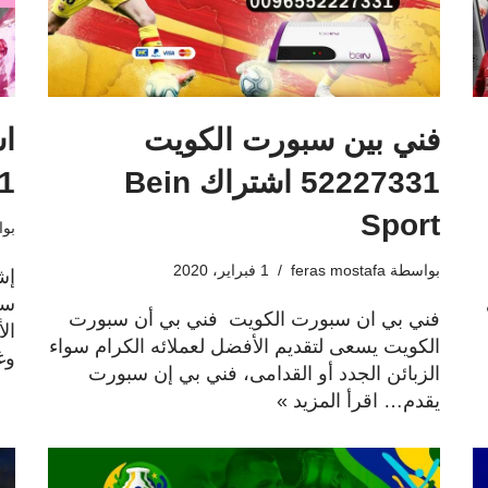
فني بين سبورت الكويت
اس
52227331 اشتراك Bein
2021 t
Sport
بو
بواسطة
feras mostafa
1 فبراير، 2020
سب
فني بي ان سبورت الكويت فني بي أن سبورت
ال
الكويت يسعى لتقديم الأفضل لعملائه الكرام سواء
وغ
الزبائن الجدد أو القدامى، فني بي إن سبورت
يقدم…
اقرأ المزيد »