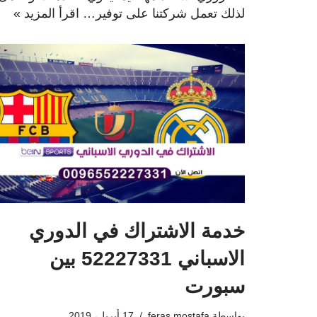
لذلك تعمل شركتنا على توفير…
اقرأ المزيد »
خدمة الاشتراك في الدوري
الاسباني 52227331 بين
سبورت
بواسطة
feras mostafa
17 أبريل، 2019